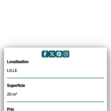
Trouver
un
architect
d'intérieur
Localisation
LILLE
Superficie
20 m²
Prix