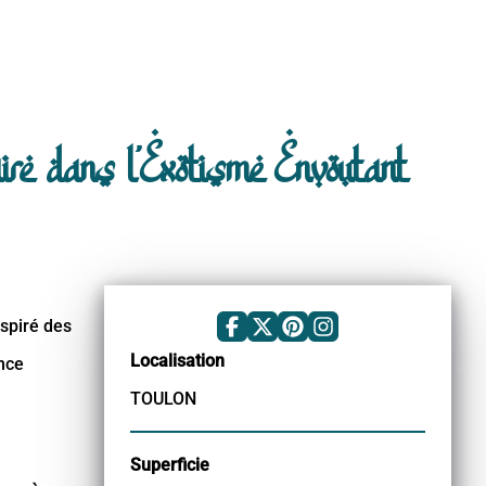
aire dans l'Exotisme Envoutant
nspiré des
Localisation
ance
TOULON
Superficie