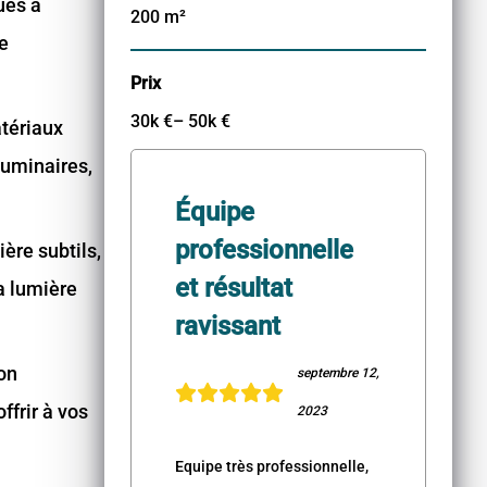
ues à
200 m²
e
Prix
30k €– 50k €
atériaux
luminaires,
Équipe
professionnelle
ère subtils,
et résultat
a lumière
ravissant
ion
septembre 12,
ffrir à vos
2023
Equipe très professionnelle,