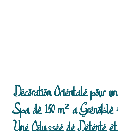
Decoration Orientale pour un
Spa de 150 m² a Grenoble :
Une Odyssee de Detente et